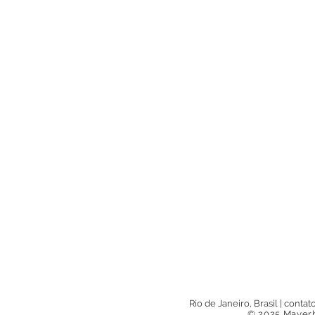
Rio de Janeiro, Brasil
|
contat
© 2025 Mayerh