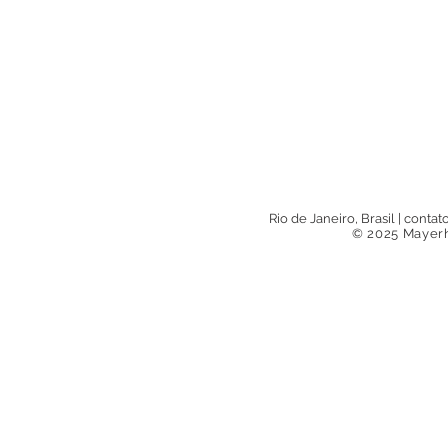
Rio de Janeiro, Brasil
|
contat
© 2025 Mayerh