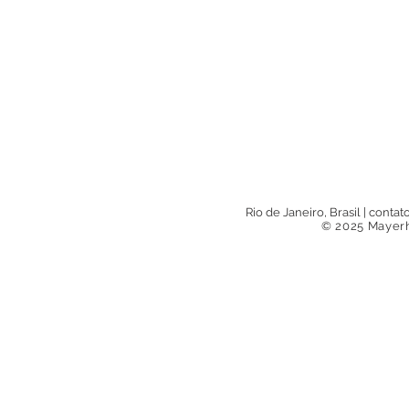
Rio de Janeiro, Brasil
|
contat
© 2025 Mayerh