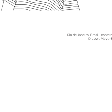
Rio de Janeiro, Brasil
|
contat
© 2025 Mayerh